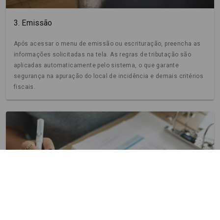
3. Emissão
Após acessar o menu de emissão ou escrituração, preencha as
informações solicitadas na tela. As regras de tributação são
aplicadas automaticamente pelo sistema, o que garante
segurança na apuração do local de incidência e demais critérios
fiscais.